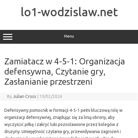
Skip
to
lo1-wodzislaw.net
content
Menu
Zamiatacz w 4-5-1: Organizacja
defensywna, Czytanie gry,
Zasłanianie przestrzeni
By
Julian Cross
|
19/02/2026
Defensywny pomocnik w formacji 4-5-1 pełni kluczową rolę w
organizacji defensywnej, znajdując się za linią obrony, aby
wyczyścić piłkę i zakryć luki pozostawione przez kolegów z
drużyny. Umiejętność czytania gry, przewidywania zagrożeń i