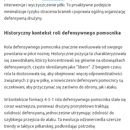
interwencje i wyczyszczenie piłki. To proaktywne podejście
minimalizuje ryzyko stracenia bramek i poprawia ogólną organizację
defensywną drużyny.
Historyczny kontekst roli defensywnego pomocnika
Rola defensywnego pomocnika znacznie ewoluowała od swojego
powstania w piłce nożnej. Historycznie pozycja ta charakteryzowała
się zawodnikami, którzy koncentrowali się głównie na obowiązkach
defensywnych, często określanymi jako “libero”. Z biegiem czasu
rola ta dostosowała się, aby obejmować więcej odpowiedzialności
związanych z grą w piłkę, a nowoczesni defensywni pomocnicy są
oczekiwani, aby przyczyniać się zarówno do obrony, jak i ataku.
W kontekście formacji 4-5-1 rola defensywnego pomocnika stała się
coraz ważniejsza, ponieważ drużyny priorytetowo traktują
solidność defensywną, jednocześnie utrzymując zdolność do
szybkiego przejścia do ataku. Ta ewolucja odzwierciedla szersze
trendy w taktyce piłkarskiej, podkreślając potrzebę