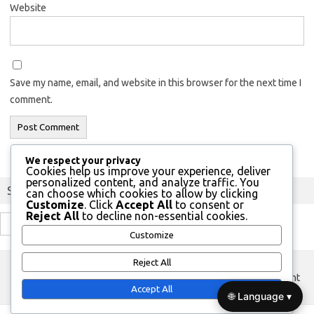
Website
Save my name, email, and website in this browser for the next time I
comment.
We respect your privacy
Cookies help us improve your experience, deliver
personalized content, and analyze traffic. You
Szukaj
can choose which cookies to allow by clicking
Customize
. Click
Accept All
to consent or
Reject All
to decline non-essential cookies.
Search
Customize
for:
Reject All
custom footer text left
custom footer text right
Accept All
🌐 Language ▾