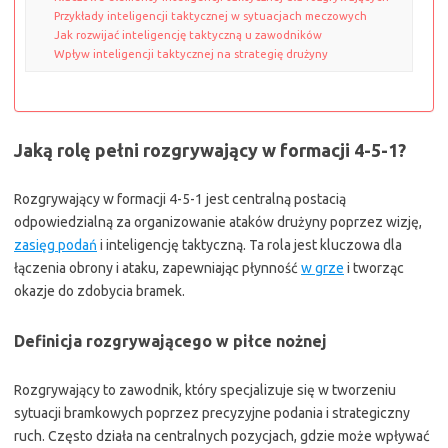
Przykłady inteligencji taktycznej w sytuacjach meczowych
Jak rozwijać inteligencję taktyczną u zawodników
Wpływ inteligencji taktycznej na strategię drużyny
Jaką rolę pełni rozgrywający w formacji 4-5-1?
Rozgrywający w formacji 4-5-1 jest centralną postacią
odpowiedzialną za organizowanie ataków drużyny poprzez wizję,
zasięg podań
i inteligencję taktyczną. Ta rola jest kluczowa dla
łączenia obrony i ataku, zapewniając płynność
w grze
i tworząc
okazje do zdobycia bramek.
Definicja rozgrywającego w piłce nożnej
Rozgrywający to zawodnik, który specjalizuje się w tworzeniu
sytuacji bramkowych poprzez precyzyjne podania i strategiczny
ruch. Często działa na centralnych pozycjach, gdzie może wpływać