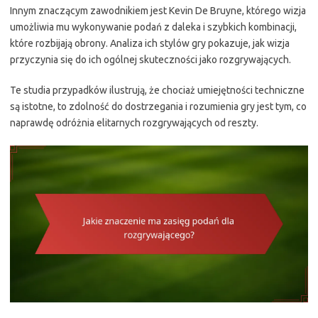
Innym znaczącym zawodnikiem jest Kevin De Bruyne, którego wizja
umożliwia mu wykonywanie podań z daleka i szybkich kombinacji,
które rozbijają obrony. Analiza ich stylów gry pokazuje, jak wizja
przyczynia się do ich ogólnej skuteczności jako rozgrywających.
Te studia przypadków ilustrują, że chociaż umiejętności techniczne
są istotne, to zdolność do dostrzegania i rozumienia gry jest tym, co
naprawdę odróżnia elitarnych rozgrywających od reszty.