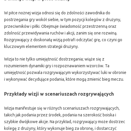
W piłce nożnej wizja odnosi się do zdolności zawodnika do
postrzegania gry wokół siebie, w tym pozycji kolegów z drużyny,
przeciwników i piłki. Obejmuje świadomość przestrzenną oraz
zdolność przewidywania ruchów i akcji, zanim się one rozwiną.
Rozgrywający z doskonałą wizją potrafi odczytać grę, co czyni go
kluczowym elementem strategii drużyny.
Wizja to nie tylko umiejętność dostrzegania; wiąże się z
rozumieniem dynamiki gry i rozpoznawaniem wzorców. Ta
umiejętność pozwala rozgrywającym wykorzystywać luki w obronie
i wykonywać decydujące podania, które mogą zmienić bieg meczu.
Przykłady wizji w scenariuszach rozgrywających
Wizja manifestuje się w różnych scenariuszach rozgrywających,
takich jak podania przez środek, podania na szerokość boiska i
szybkie dwójkowe akcje. Na przykład, rozgrywający może dostrzec
kolegę z drużyny, który wykonuje bieg za obronę, i dostarczyć