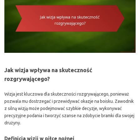
Jak wizja wpływa na skuteczność
rozgrywającego?
Wizja jest kluczowa dla skuteczności rozgrywającego, ponieważ
pozwala mu dostrzegać i przewidywać okazje na boisku. Zawodnik
z silną wizją może podejmować szybkie decyzje, wykonywać
precyzyjne podania i tworzyć szanse na zdobycie bramki dla swojej
drużyny.
Definicja wizji w piłce nożnej