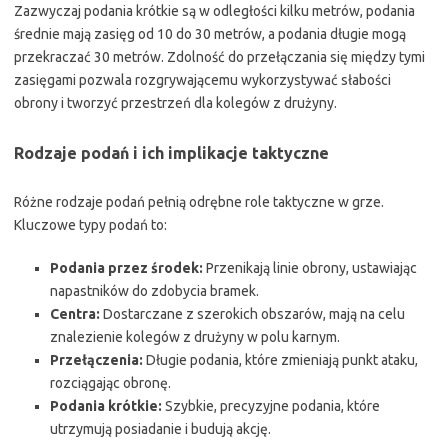
Zazwyczaj podania krótkie są w odległości kilku metrów, podania
średnie mają zasięg od 10 do 30 metrów, a podania długie mogą
przekraczać 30 metrów. Zdolność do przełączania się między tymi
zasięgami pozwala rozgrywającemu wykorzystywać słabości
obrony i tworzyć przestrzeń dla kolegów z drużyny.
Rodzaje podań i ich implikacje taktyczne
Różne rodzaje podań pełnią odrębne role taktyczne w grze.
Kluczowe typy podań to:
Podania przez środek:
Przenikają linie obrony, ustawiając
napastników do zdobycia bramek.
Centra:
Dostarczane z szerokich obszarów, mają na celu
znalezienie kolegów z drużyny w polu karnym.
Przełączenia:
Długie podania, które zmieniają punkt ataku,
rozciągając obronę.
Podania krótkie:
Szybkie, precyzyjne podania, które
utrzymują posiadanie i budują akcję.