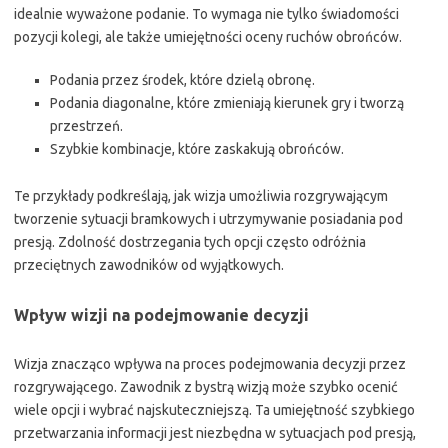
idealnie wyważone podanie. To wymaga nie tylko świadomości
pozycji kolegi, ale także umiejętności oceny ruchów obrońców.
Podania przez środek, które dzielą obronę.
Podania diagonalne, które zmieniają kierunek gry i tworzą
przestrzeń.
Szybkie kombinacje, które zaskakują obrońców.
Te przykłady podkreślają, jak wizja umożliwia rozgrywającym
tworzenie sytuacji bramkowych i utrzymywanie posiadania pod
presją. Zdolność dostrzegania tych opcji często odróżnia
przeciętnych zawodników od wyjątkowych.
Wpływ wizji na podejmowanie decyzji
Wizja znacząco wpływa na proces podejmowania decyzji przez
rozgrywającego. Zawodnik z bystrą wizją może szybko ocenić
wiele opcji i wybrać najskuteczniejszą. Ta umiejętność szybkiego
przetwarzania informacji jest niezbędna w sytuacjach pod presją,