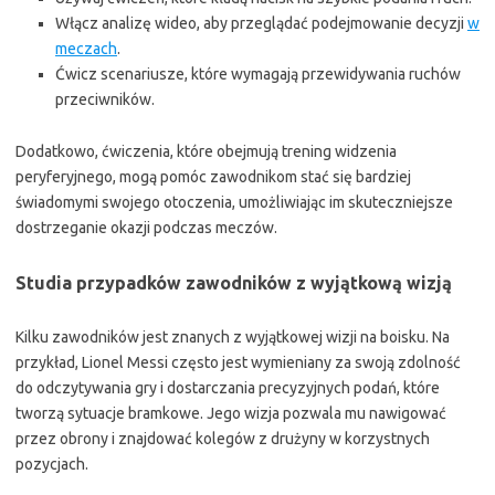
Włącz analizę wideo, aby przeglądać podejmowanie decyzji
w
meczach
.
Ćwicz scenariusze, które wymagają przewidywania ruchów
przeciwników.
Dodatkowo, ćwiczenia, które obejmują trening widzenia
peryferyjnego, mogą pomóc zawodnikom stać się bardziej
świadomymi swojego otoczenia, umożliwiając im skuteczniejsze
dostrzeganie okazji podczas meczów.
Studia przypadków zawodników z wyjątkową wizją
Kilku zawodników jest znanych z wyjątkowej wizji na boisku. Na
przykład, Lionel Messi często jest wymieniany za swoją zdolność
do odczytywania gry i dostarczania precyzyjnych podań, które
tworzą sytuacje bramkowe. Jego wizja pozwala mu nawigować
przez obrony i znajdować kolegów z drużyny w korzystnych
pozycjach.