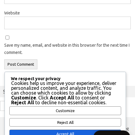
Website
Save my name, email, and website in this browser for the next time I
comment.
We respect your privacy
Cookies help us improve your experience, deliver
personalized content, and analyze traffic. You
Szukaj
can choose which cookies to allow by clicking
Customize
. Click
Accept All
to consent or
Reject All
to decline non-essential cookies.
Search
Customize
for:
Reject All
custom footer text left
custom footer text right
Accept All