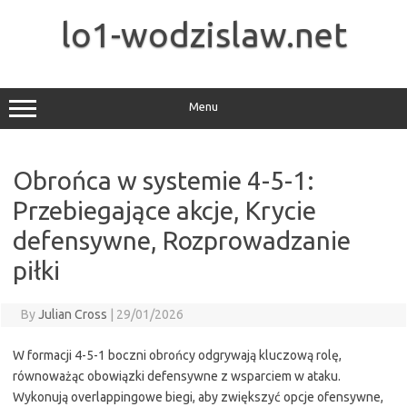
Skip
to
lo1-wodzislaw.net
content
Menu
Obrońca w systemie 4-5-1:
Przebiegające akcje, Krycie
defensywne, Rozprowadzanie
piłki
By
Julian Cross
|
29/01/2026
W formacji 4-5-1 boczni obrońcy odgrywają kluczową rolę,
równoważąc obowiązki defensywne z wsparciem w ataku.
Wykonują overlappingowe biegi, aby zwiększyć opcje ofensywne,