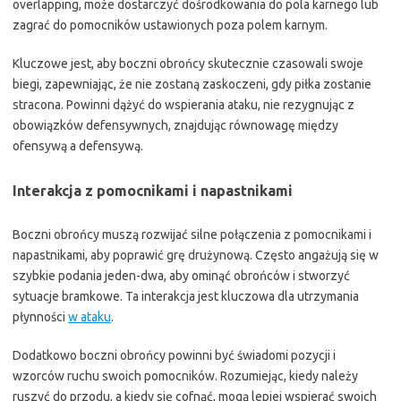
overlapping, może dostarczyć dośrodkowania do pola karnego lub
zagrać do pomocników ustawionych poza polem karnym.
Kluczowe jest, aby boczni obrońcy skutecznie czasowali swoje
biegi, zapewniając, że nie zostaną zaskoczeni, gdy piłka zostanie
stracona. Powinni dążyć do wspierania ataku, nie rezygnując z
obowiązków defensywnych, znajdując równowagę między
ofensywą a defensywą.
Interakcja z pomocnikami i napastnikami
Boczni obrońcy muszą rozwijać silne połączenia z pomocnikami i
napastnikami, aby poprawić grę drużynową. Często angażują się w
szybkie podania jeden-dwa, aby ominąć obrońców i stworzyć
sytuacje bramkowe. Ta interakcja jest kluczowa dla utrzymania
płynności
w ataku
.
Dodatkowo boczni obrońcy powinni być świadomi pozycji i
wzorców ruchu swoich pomocników. Rozumiejąc, kiedy należy
ruszyć do przodu, a kiedy się cofnąć, mogą lepiej wspierać swoich