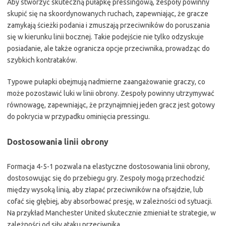
Aby stworzyć skuteczną pułapkę pressingową, zespoły powinny
skupić się na skoordynowanych ruchach, zapewniając, że gracze
zamykają ścieżki podania i zmuszają przeciwników do poruszania
się w kierunku linii bocznej. Takie podejście nie tylko odzyskuje
posiadanie, ale także ogranicza opcje przeciwnika, prowadząc do
szybkich kontrataków.
Typowe pułapki obejmują nadmierne zaangażowanie graczy, co
może pozostawić luki w linii obrony. Zespoły powinny utrzymywać
równowagę, zapewniając, że przynajmniej jeden gracz jest gotowy
do pokrycia w przypadku ominięcia pressingu.
Dostosowania linii obrony
Formacja 4-5-1 pozwala na elastyczne dostosowania linii obrony,
dostosowując się do przebiegu gry. Zespoły mogą przechodzić
między wysoką linią, aby złapać przeciwników na ofsajdzie, lub
cofać się głębiej, aby absorbować presję, w zależności od sytuacji.
Na przykład Manchester United skutecznie zmieniał te strategie, w
zależności od siły ataku przeciwnika.