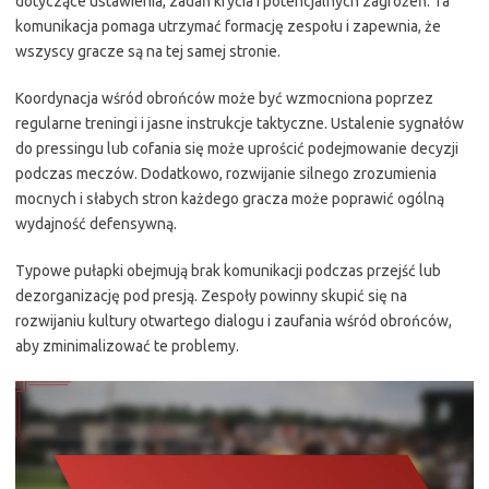
dotyczące ustawienia, zadań krycia i potencjalnych zagrożeń. Ta
komunikacja pomaga utrzymać formację zespołu i zapewnia, że
wszyscy gracze są na tej samej stronie.
Koordynacja wśród obrońców może być wzmocniona poprzez
regularne treningi i jasne instrukcje taktyczne. Ustalenie sygnałów
do pressingu lub cofania się może uprościć podejmowanie decyzji
podczas meczów. Dodatkowo, rozwijanie silnego zrozumienia
mocnych i słabych stron każdego gracza może poprawić ogólną
wydajność defensywną.
Typowe pułapki obejmują brak komunikacji podczas przejść lub
dezorganizację pod presją. Zespoły powinny skupić się na
rozwijaniu kultury otwartego dialogu i zaufania wśród obrońców,
aby zminimalizować te problemy.