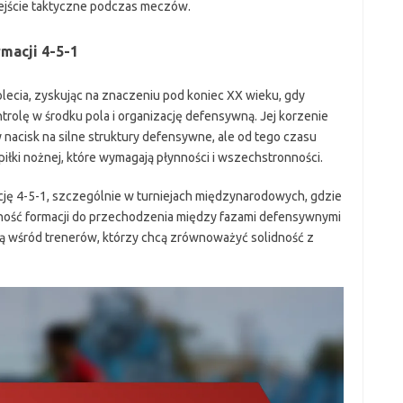
ejście taktyczne podczas meczów.
rmacji 4-5-1
lecia, zyskując na znaczeniu pod koniec XX wieku, gdy
trolę w środku pola i organizację defensywną. Jej korzenie
y nacisk na silne struktury defensywne, ale od tego czasu
ki nożnej, które wymagają płynności i wszechstronności.
ję 4-5-1, szczególnie w turniejach międzynarodowych, gdzie
lność formacji do przechodzenia między fazami defensywnymi
oną wśród trenerów, którzy chcą zrównoważyć solidność z