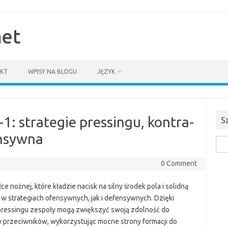
net
KT
WPISY NA BLOGU
JĘZYK
-1: strategie pressingu, kontra-
S
ensywna
Sea
for:
0 Comment
e nożnej, które kładzie nacisk na silny środek pola i solidną
w strategiach ofensywnych, jak i defensywnych. Dzięki
pressingu zespoły mogą zwiększyć swoją zdolność do
ry przeciwników, wykorzystując mocne strony formacji do