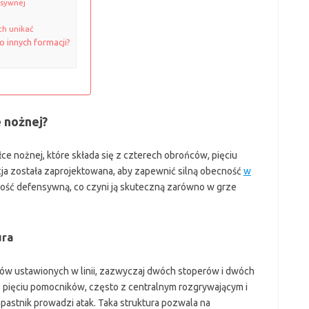
nsywnej
ch unikać
 innych formacji?
e nożnej?
łce nożnej, które składa się z czterech obrońców, pięciu
cja została zaprojektowana, aby zapewnić silną obecność
w
ność defensywną, co czyni ją skuteczną zarówno w grze
ura
ców ustawionych w linii, zazwyczaj dwóch stoperów i dwóch
 pięciu pomocników, często z centralnym rozgrywającym i
astnik prowadzi atak. Taka struktura pozwala na