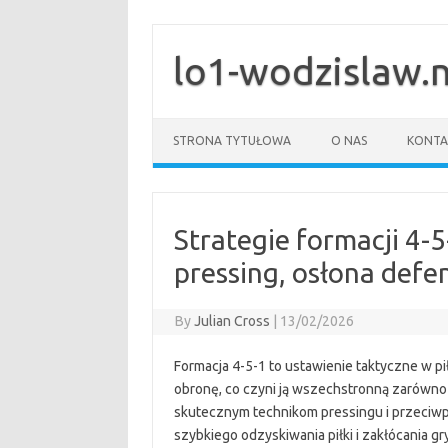
Skip
to
content
lo1-wodzislaw.
STRONA TYTUŁOWA
O NAS
KONTA
Strategie formacji 4-5
pressing, osłona def
By
Julian Cross
|
13/02/2026
Formacja 4-5-1 to ustawienie taktyczne w piłc
obronę, co czyni ją wszechstronną zarówno 
skutecznym technikom pressingu i przeciw
szybkiego odzyskiwania piłki i zakłócania g