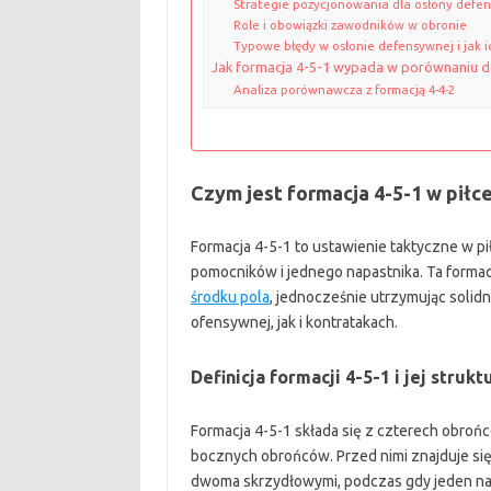
Strategie pozycjonowania dla osłony defe
Role i obowiązki zawodników w obronie
Typowe błędy w osłonie defensywnej i jak i
Jak formacja 4-5-1 wypada w porównaniu do
Analiza porównawcza z formacją 4-4-2
Czym jest formacja 4-5-1 w piłc
Formacja 4-5-1 to ustawienie taktyczne w pi
pomocników i jednego napastnika. Ta forma
środku pola
, jednocześnie utrzymując solid
ofensywnej, jak i kontratakach.
Definicja formacji 4-5-1 i jej strukt
Formacja 4-5-1 składa się z czterech obroń
bocznych obrońców. Przed nimi znajduje się
dwoma skrzydłowymi, podczas gdy jeden nap