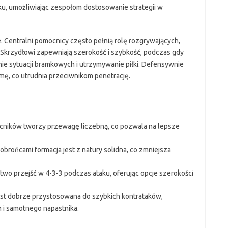
aku, umożliwiając zespołom dostosowanie strategii w
. Centralni pomocnicy często pełnią rolę rozgrywających,
m. Skrzydłowi zapewniają szerokość i szybkość, podczas gdy
e sytuacji bramkowych i utrzymywanie piłki. Defensywnie
rmę, co utrudnia przeciwnikom penetrację.
cników tworzy przewagę liczebną, co pozwala na lepsze
brońcami formacja jest z natury solidna, co zmniejsza
two przejść w 4-3-3 podczas ataku, oferując opcje szerokości
est dobrze przystosowana do szybkich kontrataków,
 i samotnego napastnika.