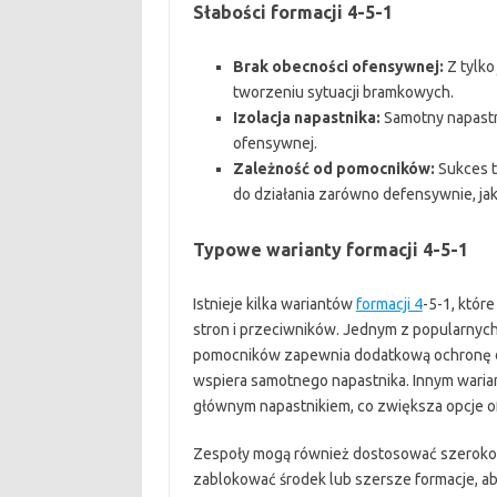
Słabości formacji 4-5-1
Brak obecności ofensywnej:
Z tylko
tworzeniu sytuacji bramkowych.
Izolacja napastnika:
Samotny napastni
ofensywnej.
Zależność od pomocników:
Sukces t
do działania zarówno defensywnie, jak
Typowe warianty formacji 4-5-1
Istnieje kilka wariantów
formacji 4
-5-1, któr
stron i przeciwników. Jednym z popularnyc
pomocników zapewnia dodatkową ochronę d
wspiera samotnego napastnika. Innym warian
głównym napastnikiem, co zwiększa opcje 
Zespoły mogą również dostosować szerokoś
zablokować środek lub szersze formacje, a