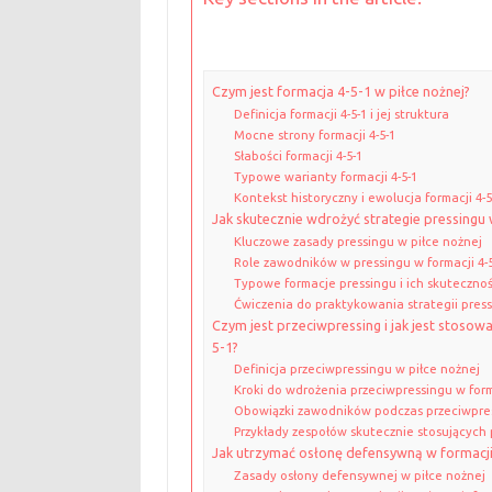
Czym jest formacja 4-5-1 w piłce nożnej?
Definicja formacji 4-5-1 i jej struktura
Mocne strony formacji 4-5-1
Słabości formacji 4-5-1
Typowe warianty formacji 4-5-1
Kontekst historyczny i ewolucja formacji 4-5
Jak skutecznie wdrożyć strategie pressingu 
Kluczowe zasady pressingu w piłce nożnej
Role zawodników w pressingu w formacji 4-5
Typowe formacje pressingu i ich skuteczno
Ćwiczenia do praktykowania strategii pres
Czym jest przeciwpressing i jak jest stosow
5-1?
Definicja przeciwpressingu w piłce nożnej
Kroki do wdrożenia przeciwpressingu w form
Obowiązki zawodników podczas przeciwpre
Przykłady zespołów skutecznie stosujących
Jak utrzymać osłonę defensywną w formacji
Zasady osłony defensywnej w piłce nożnej