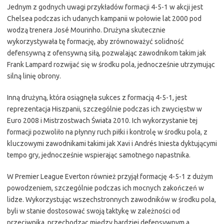
Jednym z godnych uwagi przykładów formacji 4-5-1 w akcji jest
Chelsea podczas ich udanych kampanii w połowie lat 2000 pod
wodzą trenera José Mourinho. Drużyna skutecznie
wykorzystywała tę formację, aby zrównoważyć solidność
defensywną z ofensywną siłą, pozwalając zawodnikom takim jak
Frank Lampard rozwijać się w środku pola, jednocześnie utrzymując
silną linię obrony.
Inną drużyną, która osiągnęła sukces z formacją 4-5-1, jest
reprezentacja Hiszpanii, szczególnie podczas ich zwycięstw w
Euro 2008 i Mistrzostwach Świata 2010. Ich wykorzystanie tej
formacji pozwoliło na płynny ruch piłki i kontrolę w środku pola, z
kluczowymi zawodnikami takimi jak Xavi i Andrés Iniesta dyktującymi
tempo gry, jednocześnie wspierając samotnego napastnika.
W Premier League Everton również przyjął formację 4-5-1 z dużym
powodzeniem, szczególnie podczas ich mocnych zakończeń w
lidze. Wykorzystując wszechstronnych zawodników w środku pola,
byli w stanie dostosować swoją taktykę w zależności od
przeciwnika, przechodząc między bardziej defensywnym a